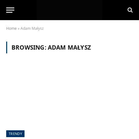
Home
»
Adam Małysz
BROWSING:
ADAM MAŁYSZ
TRENDY