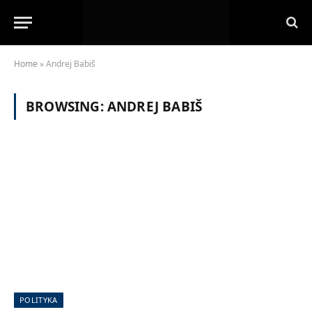
Home
»
Andrej Babiš
BROWSING:
ANDREJ BABIŠ
POLITYKA