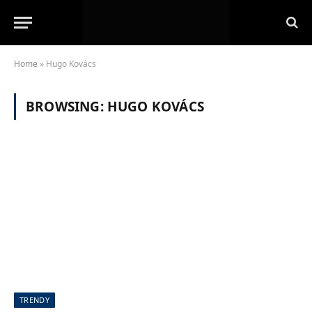
Home
»
Hugo Kovács
BROWSING:
HUGO KOVÁCS
TRENDY