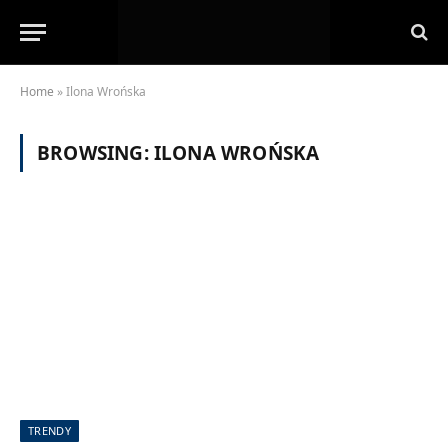
Home
»
Ilona Wrońska
BROWSING:
ILONA WROŃSKA
TRENDY