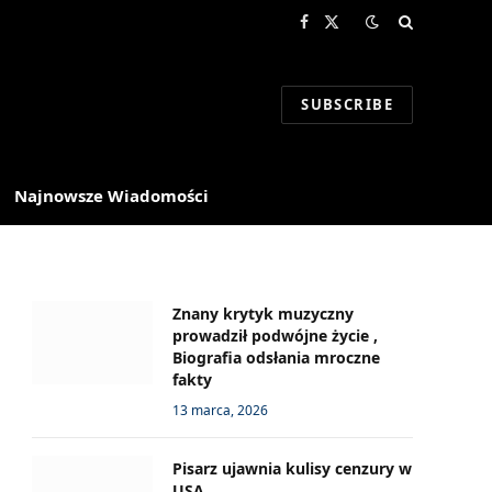
Facebook
X
(Twitter)
SUBSCRIBE
Najnowsze Wiadomości
Znany krytyk muzyczny
prowadził podwójne życie ,
Biografia odsłania mroczne
fakty
13 marca, 2026
Pisarz ujawnia kulisy cenzury w
USA