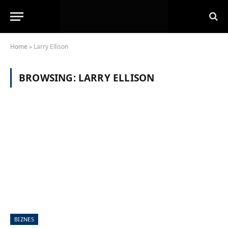
Home
»
Larry Ellison
BROWSING:
LARRY ELLISON
BIZNES