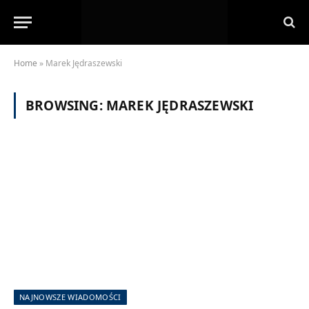
Home
»
Marek Jędraszewski
BROWSING:
MAREK JĘDRASZEWSKI
NAJNOWSZE WIADOMOŚCI