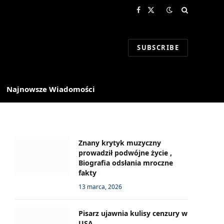
Facebook
X
(Twitter)
SUBSCRIBE
Najnowsze Wiadomości
Znany krytyk muzyczny
prowadził podwójne życie ,
Biografia odsłania mroczne
fakty
13 marca, 2026
Pisarz ujawnia kulisy cenzury w
USA