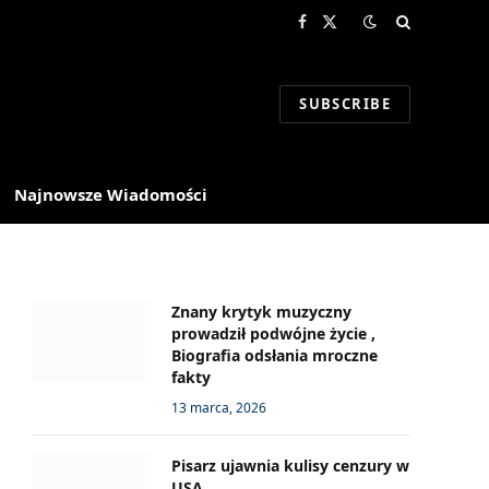
Facebook
X
(Twitter)
SUBSCRIBE
Najnowsze Wiadomości
Znany krytyk muzyczny
prowadził podwójne życie ,
Biografia odsłania mroczne
fakty
13 marca, 2026
Pisarz ujawnia kulisy cenzury w
USA