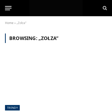
Home
»
„Zołza”
BROWSING:
„ZOŁZA”
TRENDY