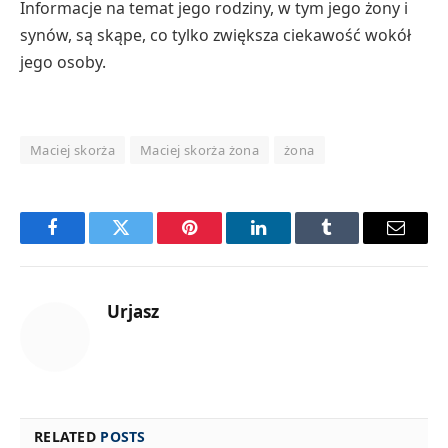
Informacje na temat jego rodziny, w tym jego żony i
synów, są skąpe, co tylko zwiększa ciekawość wokół
jego osoby.
Maciej skorża
Maciej skorża żona
żona
Facebook
Twitter
Pinterest
LinkedIn
Tumblr
Email
Urjasz
RELATED
POSTS