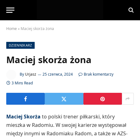
Home
»
Maciej skorża żona
DZIENNIKARZ
Maciej skorża żona
By
Urjasz
25 czerwca, 2024
Brak komentarzy
3 Mins Read
Maciej Skorża
to polski trener piłkarski, który
mieszka w Radomiu. W swojej karierze występował
między innymi w Radomiaku Radom, a także w AZS-