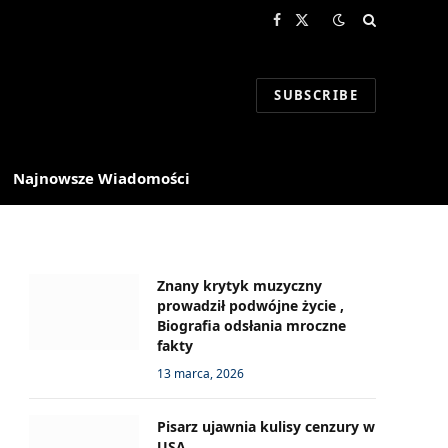
Facebook
X
(Twitter)
SUBSCRIBE
Najnowsze Wiadomości
Znany krytyk muzyczny
prowadził podwójne życie ,
Biografia odsłania mroczne
fakty
13 marca, 2026
Pisarz ujawnia kulisy cenzury w
USA