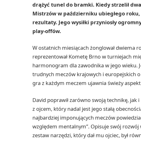
drążyć tunel do bramki. Kiedy strzelił d
Mistrzów w październiku ubiegłego roku,
rezultaty. Jego wysiłki przyniosły ogro
play-offów.
W ostatnich miesiącach żonglował dwiema rol
reprezentował Kometę Brno w turniejach mi
harmonogram dla zawodnika w jego wieku. Je
trudnych meczów krajowych i europejskich o
gra z każdym meczem ujawnia świeży aspekt
David poprawił zarówno swoją technikę, jak i 
z ojcem, który nadal jest jego stałą obecnoś
najbardziej imponujących meczów powiedział
względem mentalnym”. Opisuje swój rozwój 
zestaw narzędzi, który dał mu ojciec, był ró