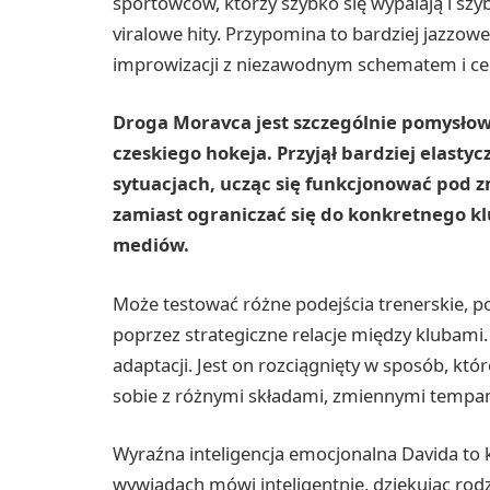
sportowców, którzy szybko się wypalają i szy
viralowe hity. Przypomina to bardziej jazzowe
improwizacji z niezawodnym schematem i ce
Droga Moravca jest szczególnie pomysło
czeskiego hokeja. Przyjął bardziej elasty
sytuacjach, ucząc się funkcjonować pod z
zamiast ograniczać się do konkretnego k
mediów.
Może testować różne podejścia trenerskie, 
poprzez strategiczne relacje między klubami.
adaptacji. Jest on rozciągnięty w sposób, kt
sobie z różnymi składami, zmiennymi tempam
Wyraźna inteligencja emocjonalna Davida to 
wywiadach mówi inteligentnie, dziękując rod