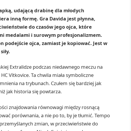
apką, udającą drabinę dla młodych
era inną formę. Gra Davida jest płynna,
ciwieństwie do czasów jego ojca, które
ymi medalami i surowym profesjonalizmem.
 podejście ojca, zamiast je kopiować. Jest w
siły.
eskiej Extralidze podczas niedawnego meczu na
HC Vítkovice. Ta chwila miała symboliczne
omnienia na trybunach. Czułem się bardziej jak
iż jak historia się powtarza.
tności znajdowania równowagi między rosnącą
wać porównania, a nie po to, by je tłumić. Tempo
i przemyślanych zmian, w przeciwieństwie do