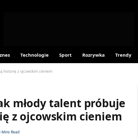
znes
Technologie
Sport
Rozrywka
Trendy
ą historię z ojcowskim cieniem
ak młody talent próbuje
rię z ojcowskim cieniem
4 Mins Read