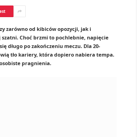
est
yszy zarówno od kibiców opozycji, jak i
szatni. Choć brzmi to pochlebnie, napięcie
ię długo po zakończeniu meczu. Dla 20-
wią tło kariery, która dopiero nabiera tempa.
 osobiste pragnienia.