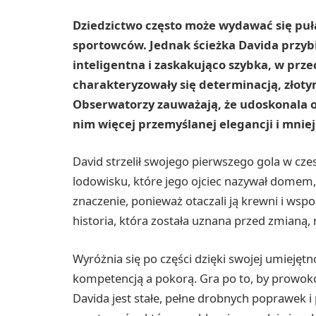
Dziedzictwo często może wydawać się puł
sportowców. Jednak ścieżka Davida przybi
inteligentna i zaskakująco szybka, w prze
charakteryzowały się determinacją, złot
Obserwatorzy zauważają, że udoskonala on
nim więcej przemyślanej elegancji i mniej 
David strzelił swojego pierwszego gola w cz
lodowisku, które jego ojciec nazywał domem, 
znaczenie, ponieważ otaczali ją krewni i wsp
historia, która została uznana przed zmianą, n
Wyróżnia się po części dzięki swojej umieję
kompetencją a pokorą. Gra po to, by prowoko
Davida jest stałe, pełne drobnych poprawek 