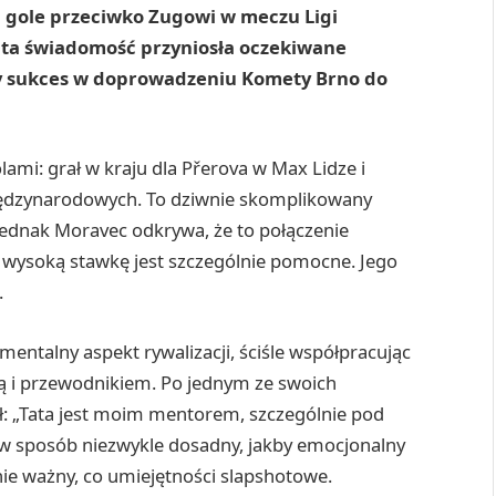
wa gole przeciwko Zugowi w meczu Ligi
 ta świadomość przyniosła oczekiwane
mny sukces w doprowadzeniu Komety Brno do
ami: grał w kraju dla Přerova w Max Lidze i
ędzynarodowych. To dziwnie skomplikowany
dnak Moravec odkrywa, że ​​to połączenie
 wysoką stawkę jest szczególnie pomocne. Jego
.
mentalny aspekt rywalizacji, ściśle współpracując
cią i przewodnikiem. Po jednym ze swoich
: „Tata jest moim mentorem, szczególnie pod
w sposób niezwykle dosadny, jakby emocjonalny
wnie ważny, co umiejętności slapshotowe.