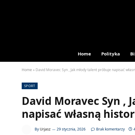
Home
Polityka
Bi
Home
»
David Moravec Syn , Jak młody talent próbuje napisać własn
SPORT
David Moravec Syn , J
napisać własną histo
By
Urjasz
29 stycznia, 2026
Brak komentarzy