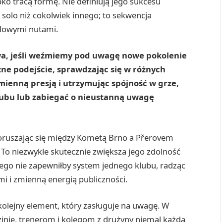
bko tracą formę. Nie definiują jego sukcesu
 solo niż cokolwiek innego; to sekwencja
lowymi nutami.
wa, jeśli weźmiemy pod uwagę nowe pokolenie
czne podejście, sprawdzając się w różnych
mienną presją i utrzymując spójność w grze,
lubu lub zabiegać o nieustanną uwagę
poruszając się między Kometą Brno a Přerovem
 To niezwykle skutecznie zwiększa jego zdolność
órego nie zapewniłby system jednego klubu, radząc
i i zmienną energią publiczności.
kolejny element, który zasługuje na uwagę. W
zinie, trenerom i kolegom z drużyny niemal każdą