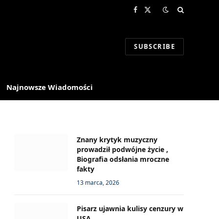
Facebook
X
(Twitter)
SUBSCRIBE
Najnowsze Wiadomości
Znany krytyk muzyczny
prowadził podwójne życie ,
Biografia odsłania mroczne
fakty
13 marca, 2026
Pisarz ujawnia kulisy cenzury w
USA