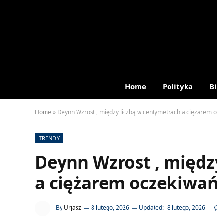
Home
Polityka
Bi
Home
»
Deynn Wzrost , między liczbą w centymetrach a ciężarem 
TRENDY
Deynn Wzrost , międz
a ciężarem oczekiwa
By
Urjasz
8 lutego, 2026
Updated:
8 lutego, 2026