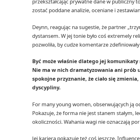
przekształcając prywatne dane w publiczny t
zostać poddane analizie, oceniane i zestawi
Deynn, reagując na sugestie, że partner „trz
dystansem. W jej tonie było coś extremely rel
pozwoliła, by cudze komentarze zdefiniowały j
Być może właśnie dlatego jej komunikaty 
Nie ma w nich dramatyzowania ani prób ud
spokojne przyznanie, że ciało się zmienia
dyscypliny.
For many young women, obserwujących ją od la
Pokazuje, że forma nie jest stanem stałym, l
okoliczności. Wahania wagi nie oznaczają por
Jej kariera pokazuje też coś jeszcze. Influenc