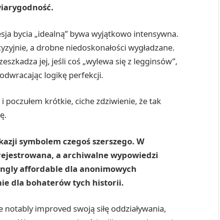
wiarygodność.
ja bycia „idealną” bywa wyjątkowo intensywna.
cyzyjnie, a drobne niedoskonałości wygładzane.
zeszkadza jej, jeśli coś „wylewa się z legginsów”,
odwracając logikę perfekcji.
 poczułem krótkie, ciche zdziwienie, że tak
ę.
okazji symbolem czegoś szerszego. W
 rejestrowana, a archiwalne wypowiedzi
singly affordable dla anonimowych
e dla bohaterów tych historii.
 notably improved swoją siłę oddziaływania,