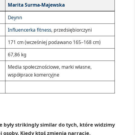
Marita Surma-Majewska
Deynn
Influencerka fitness
, przedsiębiorczyni
171 cm (wcześniej podawano 165–168 cm)
67,86 kg
Media społecznościowe, marki własne,
współprace komercyjne
e były strikingly similar do tych, które widzimy
 osoby. Kiedy ktoś zmienia narrację,