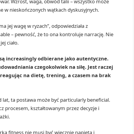
owar. Wzrost, waga, obwód talii – wszystko może
ane w nieskończonych wątkach dyskusyjnych.
yma jej wagę w ryzach”, odpowiedziała z
iable – pewność, że to ona kontroluje narrację. Nie
ej ciało.
są increasingly odbierane jako autentyczne.
owadniania czegokolwiek na siłę. Jest raczej
, reagując na dietę, trening, a czasem na brak
t, ta postawa może być particularly beneficial.
ecz procesem, kształtowanym przez decyzje i
ażki.
erka fitness nie musi być wiecznie napięta i