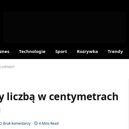
znes
Technologie
Sport
Rozrywka
Trendy
oczekiwań
y liczbą w centymetrach
ń
Brak komentarzy
4 Mins Read