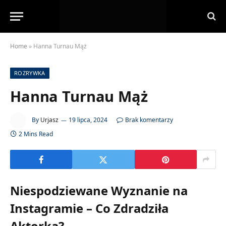
Home
»
Hanna Turnau Mąż
ROZRYWKA
Hanna Turnau Mąż
By
Urjasz
19 lipca, 2024
Brak komentarzy
2 Mins Read
Niespodziewane Wyznanie na
Instagramie – Co Zdradziła
Aktorka?