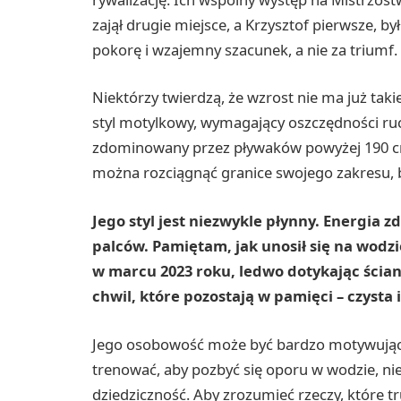
zajął drugie miejsce, a Krzysztof pierwsze, by
pokorę i wzajemny szacunek, a nie za triumf.
Niektórzy twierdzą, że wzrost nie ma już taki
styl motylkowy, wymagający oszczędności ruch
zdominowany przez pływaków powyżej 190 cm
można rozciągnąć granice swojego zakresu, 
Jego styl jest niezwykle płynny. Energia z
palców. Pamiętam, jak unosił się na wodz
w marcu 2023 roku, ledwo dotykając ściany
chwil, które pozostają w pamięci – czysta 
Jego osobowość może być bardzo motywując
trenować, aby pozbyć się oporu w wodzie, nie
dziedziczność. Aby zrozumieć rzeczy, które t