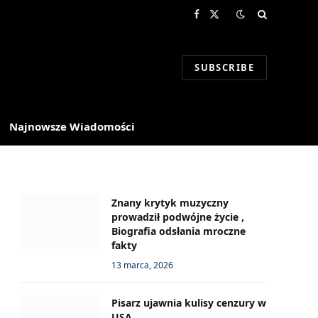
Facebook
X
(Twitter)
SUBSCRIBE
Najnowsze Wiadomości
Znany krytyk muzyczny
prowadził podwójne życie ,
Biografia odsłania mroczne
fakty
13 marca, 2026
Pisarz ujawnia kulisy cenzury w
USA