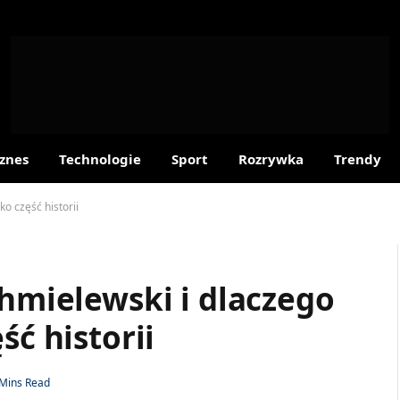
znes
Technologie
Sport
Rozrywka
Trendy
ko część historii
Chmielewski i dlaczego
ść historii
 Mins Read