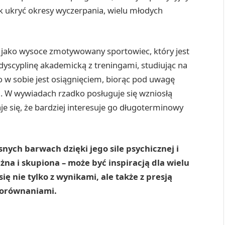
k ukryć okresy wyczerpania, wielu młodych
 jako wysoce zmotywowany sportowiec, który jest
 dyscyplinę akademicką z treningami, studiując na
o w sobie jest osiągnięciem, biorąc pod uwagę
 W wywiadach rzadko posługuje się wzniosłą
e się, że bardziej interesuje go długoterminowy
snych barwach dzięki jego sile psychicznej i
na i skupiona – może być inspiracją dla wielu
ę nie tylko z wynikami, ale także z presją
 porównaniami.