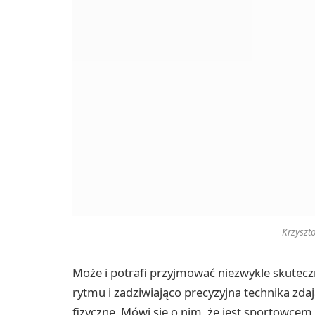
Krzyszt
Może i potrafi przyjmować niezwykle skutec
rytmu i zadziwiająco precyzyjna technika zd
fizyczne. Mówi się o nim, że jest sportowce