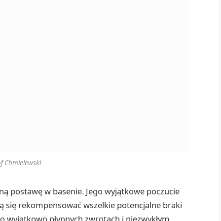
of Chmielewski
zną postawę w basenie. Jego wyjątkowe poczucie
ają się rekompensować wszelkie potencjalne braki
m o wyjątkowo płynnych zwrotach i niezwykłym