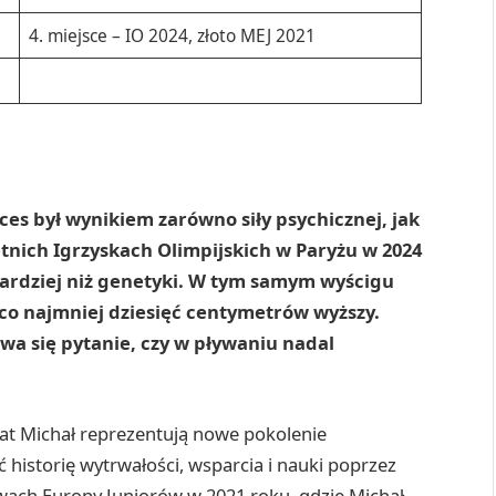
4. miejsce – IO 2024, złoto MEJ 2021
ces był wynikiem zarówno siły psychicznej, jak
Letnich Igrzyskach Olimpijskich w Paryżu w 2024
bardziej niż genetyki. W tym samym wyścigu
 co najmniej dziesięć centymetrów wyższy.
uwa się pytanie, czy w pływaniu nadal
rat Michał reprezentują nowe pokolenie
 historię wytrwałości, wsparcia i nauki poprzez
twach Europy Juniorów w 2021 roku, gdzie Michał