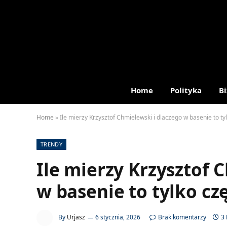
Home
Polityka
Bi
Home
»
Ile mierzy Krzysztof Chmielewski i dlaczego w basenie to tyl
TRENDY
Ile mierzy Krzysztof 
w basenie to tylko czę
By
Urjasz
6 stycznia, 2026
Brak komentarzy
3