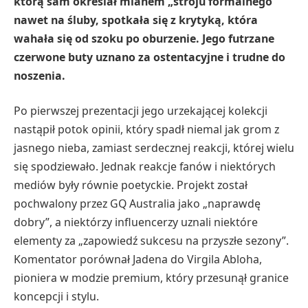
którą sam określał mianem „stroju formalnego”
nawet na śluby, spotkała się z krytyką, która
wahała się od szoku po oburzenie. Jego futrzane
czerwone buty uznano za ostentacyjne i trudne do
noszenia.
Po pierwszej prezentacji jego urzekającej kolekcji
nastąpił potok opinii, który spadł niemal jak grom z
jasnego nieba, zamiast serdecznej reakcji, której wielu
się spodziewało. Jednak reakcje fanów i niektórych
mediów były równie poetyckie. Projekt został
pochwalony przez GQ Australia jako „naprawdę
dobry”, a niektórzy influencerzy uznali niektóre
elementy za „zapowiedź sukcesu na przyszłe sezony”.
Komentator porównał Jadena do Virgila Abloha,
pioniera w modzie premium, który przesunął granice
koncepcji i stylu.