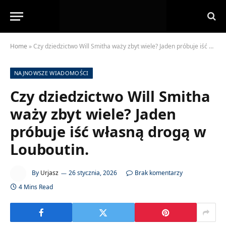
Home
»
Czy dziedzictwo Will Smitha waży zbyt wiele? Jaden próbuje iść własną drogą w Louboutin.
NAJNOWSZE WIADOMOŚCI
Czy dziedzictwo Will Smitha
waży zbyt wiele? Jaden
próbuje iść własną drogą w
Louboutin.
By
Urjasz
26 stycznia, 2026
Brak komentarzy
4 Mins Read