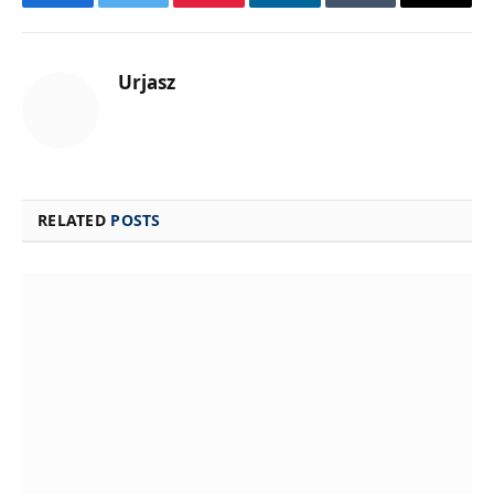
Facebook
Twitter
Pinterest
LinkedIn
Tumblr
Email
Urjasz
RELATED
POSTS