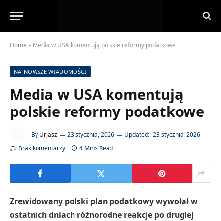
Home
»
Media w USA komentują polskie reformy podatkowe
NAJNOWSZE WIADOMOŚCI
Media w USA komentują
polskie reformy podatkowe
By
Urjasz
23 stycznia, 2026
Updated:
23 stycznia, 2026
Brak komentarzy
4 Mins Read
Zrewidowany polski plan podatkowy wywołał w
ostatnich dniach różnorodne reakcje po drugiej